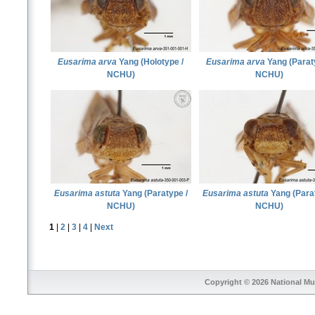
Eusarima arva
Yang (Holotype /
Eusarima arva
Yang (Parat
NCHU)
NCHU)
Eusarima astuta
Yang (Paratype /
Eusarima astuta
Yang (Parat
NCHU)
NCHU)
1
|
2
|
3
|
4
|
Next
Copyright © 2026
National Mu