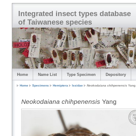
Integrated insect types database
of Taiwanese species
Home
Name List
Type Specimen
Depository
Home
Specimens
Hemiptera
Issidae
Neokodaiana chihpenensis
Yang
Neokodaiana chihpenensis
Yang