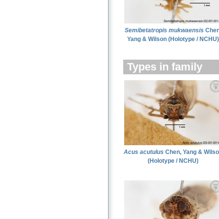
Semibetatropis mukwaensis
Chen
Yang & Wilson (Holotype / NCHU)
Types in family
Acus acutulus
Chen, Yang & Wils
(Holotype / NCHU)