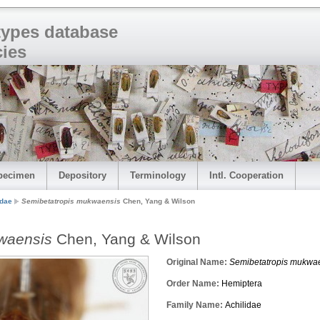
 types database
cies
pecimen
Depository
Terminology
Intl. Cooperation
idae
Semibetatropis mukwaensis
Chen, Yang & Wilson
waensis
Chen, Yang & Wilson
Original Name:
Semibetatropis mukwa
Order Name:
Hemiptera
Family Name:
Achilidae