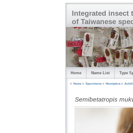
Integrated insect
of Taiwanese spe
Home
Name List
Type S
Home
Specimens
Hemiptera
Achil
Semibetatropis muk