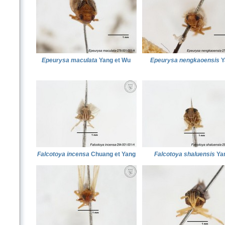
Epeurysa maculata
Yang et Wu
Epeurysa nengkaoensis
Y
Falcotoya incensa
Chuang et Yang
Falcotoya shaluensis
Ya