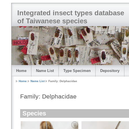
Integrated insect types database
of Taiwanese species
Home
Name List
Type Specimen
Depository
Home
Name List
Family: Delphacidae
Family: Delphacidae
Species